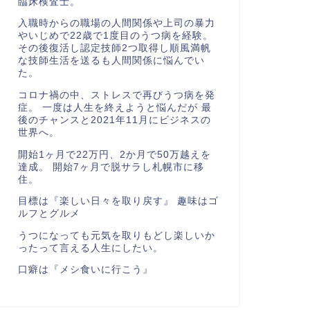
臨床検査士。
入職時からの職場の人間関係や上司の暴力
やいじめで22歳で1度目のうつ病を経験。
その後復活し認定技師2つ取得し順風満帆
な技師生活を送るも人間関係に悩んでい
た。
コロナ禍の中、ストレスで再びうつ病を発
症。 一度は人生を終えようと悩んだが 最
後のチャンスと2021年11月にビジネスの
世界へ。
開始1ヶ月で22万円、2か月で50万越えを
達成。 開始7ヶ月で脱サラし札幌市に移
住。
目標は『楽しい日々を取り戻す』 趣味はゴ
ルフとグルメ
うつになっても元気を取りもどし楽しいか
ったって言える人生にしたい。
口癖は『メシ食いに行こう』