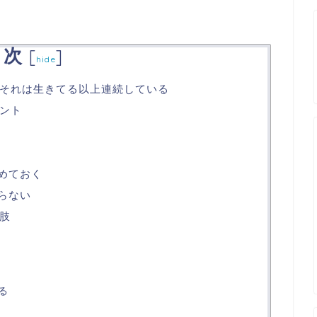
目次
[
]
hide
それは生きてる以上連続している
ント
決めておく
らない
肢
る