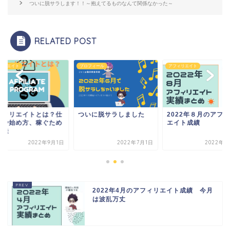
ついに脱サラします！！～抱えてるものなんて関係なかった～
RELATED POST
ィリエイト
プロフィール
アフィリエイト
フィリエイトとは？仕
ついに脱サラしました
2022年８月のアフ
みや始め方、稼ぐため
エイト成績
方法
2022年9月1日
2022年7月1日
2022年9
2022年4月のアフィリエイト成績 今月
は波乱万丈