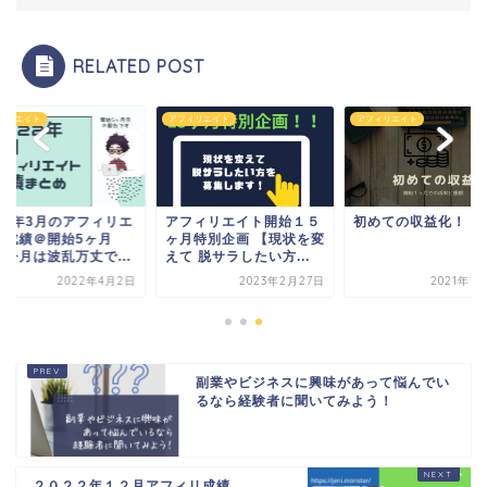
RELATED POST
ィリエイト
アフィリエイト
アフィリエイト
022年3月のアフィリエ
アフィリエイト開始１５
初めての収益化！！
ト成績＠開始5ヶ月
ヶ月特別企画 【現状を変
 今月は波乱万丈で...
えて 脱サラしたい方...
2022年4月2日
2023年2月27日
2021年1
副業やビジネスに興味があって悩んでい
るなら経験者に聞いてみよう！
２０２２年１２月アフィリ成績