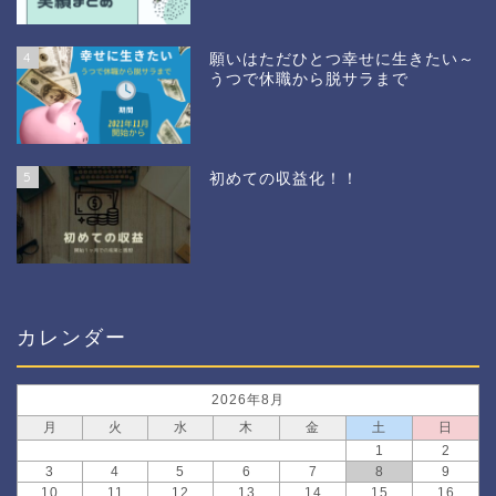
4
願いはただひとつ幸せに生きたい～
うつで休職から脱サラまで
5
初めての収益化！！
カレンダー
2026年8月
月
火
水
木
金
土
日
1
2
3
4
5
6
7
8
9
10
11
12
13
14
15
16