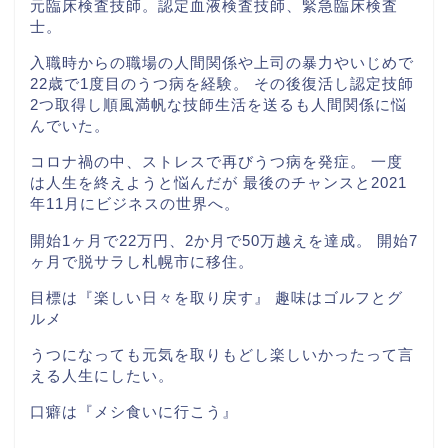
元臨床検査技師。認定血液検査技師、緊急臨床検査
士。
入職時からの職場の人間関係や上司の暴力やいじめで
22歳で1度目のうつ病を経験。 その後復活し認定技師
2つ取得し順風満帆な技師生活を送るも人間関係に悩
んでいた。
コロナ禍の中、ストレスで再びうつ病を発症。 一度
は人生を終えようと悩んだが 最後のチャンスと2021
年11月にビジネスの世界へ。
開始1ヶ月で22万円、2か月で50万越えを達成。 開始7
ヶ月で脱サラし札幌市に移住。
目標は『楽しい日々を取り戻す』 趣味はゴルフとグ
ルメ
うつになっても元気を取りもどし楽しいかったって言
える人生にしたい。
口癖は『メシ食いに行こう』