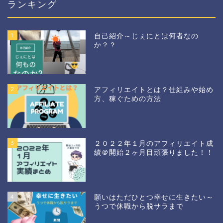
ランキング
1
自己紹介～じぇにとは何者なの
か？？
2
アフィリエイトとは？仕組みや始め
方、稼ぐための方法
3
２０２２年１月のアフィリエイト成
績＠開始２ヶ月目頑張りました！！
4
願いはただひとつ幸せに生きたい～
うつで休職から脱サラまで