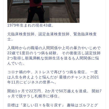
1979年生まれの現在43歳。
元臨床検査技師。認定血液検査技師、緊急臨床検査
士。
入職時からの職場の人間関係や上司の暴力やいじめで
22歳で1度目のうつ病を経験。 その後復活し認定技師
2つ取得し順風満帆な技師生活を送るも人間関係に悩
んでいた。
コロナ禍の中、ストレスで再びうつ病を発症。 一度
は人生を終えようと悩んだが 最後のチャンスと2021
年11月にビジネスの世界へ。
開始1ヶ月で22万円、2か月で50万越えを達成。 開始7
ヶ月で脱サラし札幌市に移住。
目標は『楽しい日々を取り戻す』 趣味はゴルフとグ