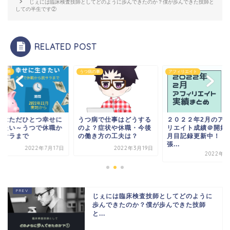
じぇには臨床検査技師としてどのように歩んできたのか？僕が歩んできた技師と
しての半生です②
RELATED POST
病の事
うつ病の事
アフィリエイト
いはただひとつ幸せに
うつ病で仕事はどうする
２０２２年2月のア
きたい～うつで休職か
のよ？症状や休職・今後
リエイト成績＠開始
脱サラまで
の働き方の工夫は？
月目記録更新中！！
張...
2022年7月17日
2022年3月19日
2022年3
じぇには臨床検査技師としてどのように
歩んできたのか？僕が歩んできた技師
と...